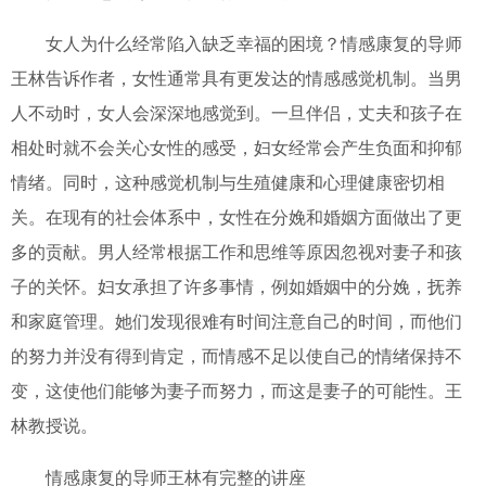
女人为什么经常陷入缺乏幸福的困境？情感康复的导师
王林告诉作者，女性通常具有更发达的情感感觉机制。当男
人不动时，女人会深深地感觉到。一旦伴侣，丈夫和孩子在
相处时就不会关心女性的感受，妇女经常会产生负面和抑郁
情绪。同时，这种感觉机制与生殖健康和心理健康密切相
关。在现有的社会体系中，女性在分娩和婚姻方面做出了更
多的贡献。男人经常根据工作和思维等原因忽视对妻子和孩
子的关怀。妇女承担了许多事情，例如婚姻中的分娩，抚养
和家庭管理。她们发现很难有时间注意自己的时间，而他们
的努力并没有得到肯定，而情感不足以使自己的情绪保持不
变，这使他们能够为妻子而努力，而这是妻子的可能性。王
林教授说。
情感康复的导师王林有完整的讲座