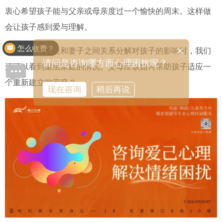
衷心希望孩子能与父亲或母亲度过一个愉快的周末。这样做
会让孩子感到爱与理解。
怎么收费？
×
在谈论丈夫和妻子之间关系分解对孩子的影响时，我们
请问是咨询哪方面心理困扰呢？
还可以看到重组家庭的情况。父母应该如何帮助孩子适应一
个重新建立的家庭？
现在咨询
稍后再说