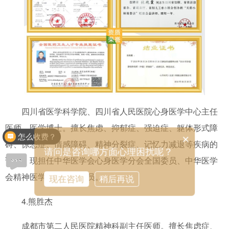
四川省医学科学院、四川省人民医院心身医学中心主任
医师，医学博士。擅长焦虑、抑郁症、强迫症、躯体形式障
怎么收费？
×
碍、惊恐症、情感障碍、精神分裂症、记忆力减退等疾病的
请问是咨询哪方面心理困扰呢？
诊治。现担任中华医学会心身医学分会全国委员、中华医学
会精神医学分会全国委员。
现在咨询
稍后再说
4.熊胜杰
成都市第二人民医院精神科副主任医师。擅长焦虑症、